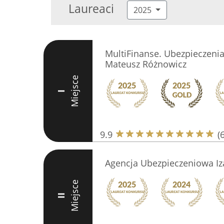
Laureaci
2025
MultiFinanse. Ubezpieczenia
Mateusz Różnowicz
Miejsce
I
9.9
(
Agencja Ubezpieczeniowa Iz
Miejsce
II