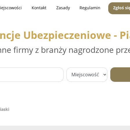
iejscowości
Kontakt
Zasady
Regulamin
Zgłoś si
ncje Ubezpieczeniowe - Pi
nne firmy z branży nagrodzone prz
iaski