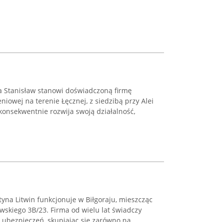
 Stanisław stanowi doświadczoną firmę
iowej na terenie Łęcznej, z siedzibą przy Alei
 konsekwentnie rozwija swoją działalność,
yna Litwin funkcjonuje w Biłgoraju, mieszcząc
wskiego 3B/23. Firma od wielu lat świadczy
u ubezpieczeń, skupiając się zarówno na