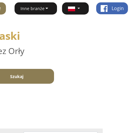
ę
Login
Inne branże
aski
ez Orły
Szukaj