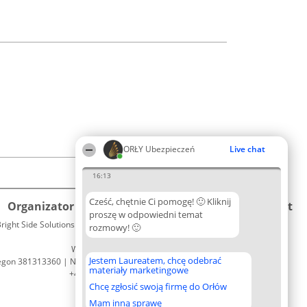
ORŁY Ubezpieczeń
Live chat
16:13
Cześć, chętnie Ci pomogę! 🙂 Kliknij
Organizator plebiscytu
Plebiscyt
Kontakt
proszę w odpowiedni temat
right Side Solutions sp. z o. o. sp. k.
Laureaci
rozmowy! 🙂
Kontakt
ul. Ruska 22
Lista
Wrocław 50-079
wszystkich
Jestem Laureatem, chcę odebrać
egon 381313360 | NIP 8943132676
Laureatów
materiały marketingowe
+48 508 492 400
Zasady
Chcę zgłosić swoją firmę do Orłów
Regulamin
Polityka
Mam inną sprawę