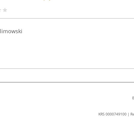
ulimowski
B
KRS 0000749100 | R