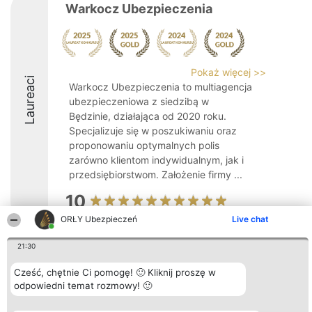
Warkocz Ubezpieczenia
Pokaż więcej >>
Laureaci
Warkocz Ubezpieczenia to multiagencja
ubezpieczeniowa z siedzibą w
Będzinie, działająca od 2020 roku.
Specjalizuje się w poszukiwaniu oraz
proponowaniu optymalnych polis
zarówno klientom indywidualnym, jak i
przedsiębiorstwom. Założenie firmy ...
10
ORŁY Ubezpieczeń
Live chat
21:30
Organizator plebiscytu
Plebiscyt
Kontakt
Bright Side Solutions sp. z o.
Laureaci
Kontakt
o. sp. k.
Lista
Cześć, chętnie Ci pomogę! 🙂 Kliknij proszę w
ul. Ruska 22
wszystkich
odpowiedni temat rozmowy! 🙂
Wrocław 50-079
Laureatów
KRS 0000749100 | Regon
Zasady