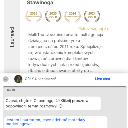
Stawinoga
Pokaż więcej >>
Laureaci
MultiTop Ubezpieczenia to multiagencja
działająca na polskim rynku
ubezpieczeń od 2011 roku. Specjalizuje
się w dostarczaniu kompleksowych
rozwiązań zarówno dla klientów
indywidualnych, jak i przedsiębiorstw,
dbając o dopasowanie oferty do ...
ORŁY Ubezpieczeń
Live chat
9.1
03:59
Cześć, chętnie Ci pomogę! 🙂 Kliknij proszę w
Organizator plebiscytu
Plebiscyt
Kontakt
Bright Side Solutions sp. z o.
odpowiedni temat rozmowy! 🙂
Laureaci
Kontakt
o. sp. k.
Lista
ul. Ruska 22
wszystkich
Wrocław 50-079
Laureatów
Jestem Laureatem, chcę odebrać materiały
KRS 0000749100 | Regon
Zasady
marketingowe
381313360 | NIP 8943132676
Regulamin