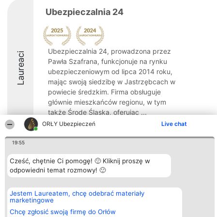
Ubezpieczalnia 24
Ubezpieczalnia 24, prowadzona przez
Laureaci
Pawła Szafrana, funkcjonuje na rynku
ubezpieczeniowym od lipca 2014 roku,
mając swoją siedzibę w Jastrzębcach w
powiecie średzkim. Firma obsługuje
głównie mieszkańców regionu, w tym
także Środę Śląską, oferując ...
ORŁY Ubezpieczeń
Live chat
8.6
19:55
Cześć, chętnie Ci pomogę! 🙂 Kliknij proszę w
Organizator plebiscytu
Plebiscyt
Kontakt
odpowiedni temat rozmowy! 🙂
Bright Side Solutions sp. z o.
Laureaci
Kontakt
o. sp. k.
Lista
ul. Ruska 22
wszystkich
Jestem Laureatem, chcę odebrać materiały
Wrocław 50-079
Laureatów
marketingowe
KRS 0000749100 | Regon
Zasady
381313360 | NIP 8943132676
Regulamin
Chcę zgłosić swoją firmę do Orłów
+48 508 492 400
Polityka