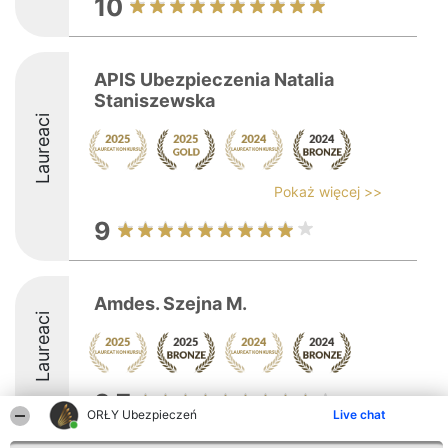
10
APIS Ubezpieczenia Natalia
Staniszewska
Laureaci
Pokaż więcej >>
9
Amdes. Szejna M.
Laureaci
8.7
ORŁY Ubezpieczeń
Live chat