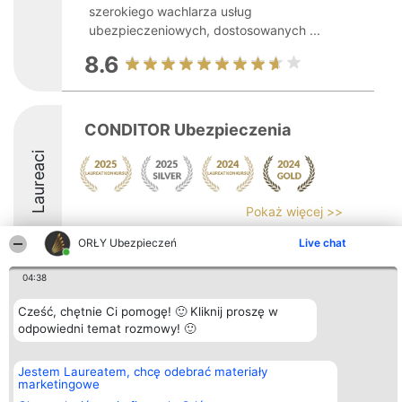
szerokiego wachlarza usług
ubezpieczeniowych, dostosowanych ...
8.6
CONDITOR Ubezpieczenia
Laureaci
Pokaż więcej >>
8.9
ORŁY Ubezpieczeń
Live chat
04:38
Organizator plebiscytu
Plebiscyt
Kontakt
Cześć, chętnie Ci pomogę! 🙂 Kliknij proszę w
Bright Side Solutions sp. z o.
Laureaci
Kontakt
odpowiedni temat rozmowy! 🙂
o. sp. k.
Lista
ul. Ruska 22
wszystkich
Wrocław 50-079
Laureatów
Jestem Laureatem, chcę odebrać materiały
KRS 0000749100 | Regon
Zasady
marketingowe
381313360 | NIP 8943132676
Regulamin