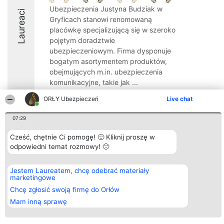
Ubezpieczenia Justyna Budziak w
Laureaci
Gryficach stanowi renomowaną
placówkę specjalizującą się w szeroko
pojętym doradztwie
ubezpieczeniowym. Firma dysponuje
bogatym asortymentem produktów,
obejmujących m.in. ubezpieczenia
komunikacyjne, takie jak ...
9.5
ORŁY Ubezpieczeń
Live chat
07:29
Organizator plebiscytu
Plebiscyt
Kontakt
Cześć, chętnie Ci pomogę! 🙂 Kliknij proszę w
Bright Side Solutions sp. z o.
Laureaci
Kontakt
odpowiedni temat rozmowy! 🙂
o. sp. k.
Lista
ul. Ruska 22
wszystkich
Wrocław 50-079
Laureatów
Jestem Laureatem, chcę odebrać materiały
KRS 0000749100 | Regon
Zasady
marketingowe
381313360 | NIP 8943132676
Regulamin
+48 508 492 400
Chcę zgłosić swoją firmę do Orłów
Polityka
Prywatności
Mam inną sprawę