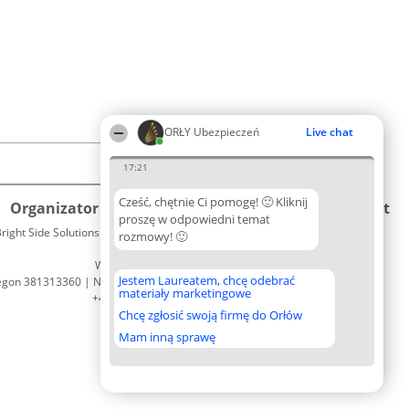
ORŁY Ubezpieczeń
Live chat
17:21
Cześć, chętnie Ci pomogę! 🙂 Kliknij
Organizator plebiscytu
Plebiscyt
Kontakt
proszę w odpowiedni temat
right Side Solutions sp. z o. o. sp. k.
Laureaci
rozmowy! 🙂
Kontakt
ul. Ruska 22
Lista
Wrocław 50-079
wszystkich
Jestem Laureatem, chcę odebrać
egon 381313360 | NIP 8943132676
Laureatów
materiały marketingowe
+48 508 492 400
Zasady
Chcę zgłosić swoją firmę do Orłów
Regulamin
Polityka
Mam inną sprawę
Prywatności