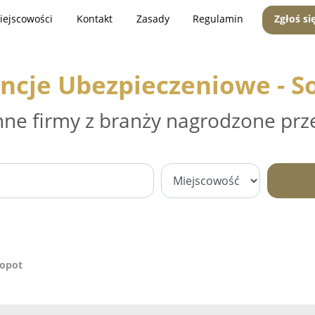
iejscowości
Kontakt
Zasady
Regulamin
Zgłoś si
ncje Ubezpieczeniowe - S
nne firmy z branży nagrodzone prz
Sopot