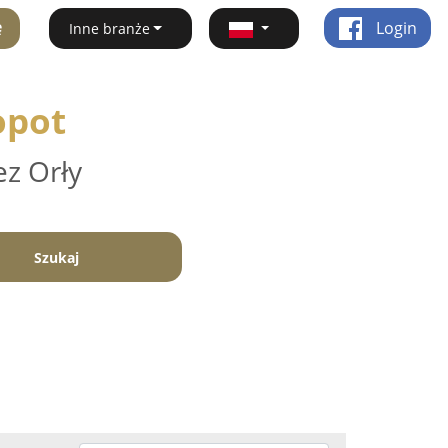
ę
Login
Inne branże
opot
ez Orły
Szukaj