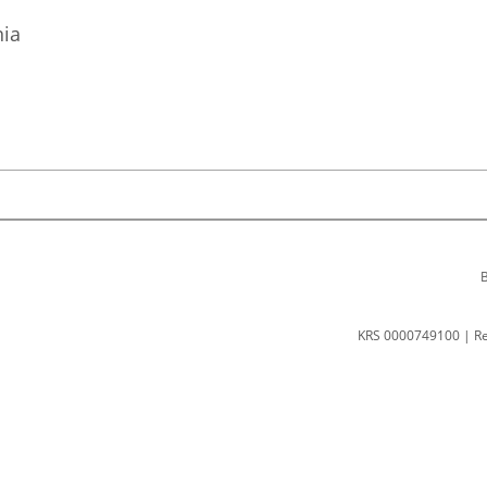
ia
B
KRS 0000749100 | R