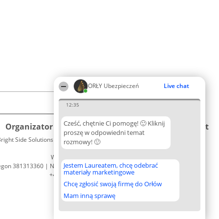
ORŁY Ubezpieczeń
Live chat
12:35
Cześć, chętnie Ci pomogę! 🙂 Kliknij
Organizator plebiscytu
Plebiscyt
Kontakt
proszę w odpowiedni temat
right Side Solutions sp. z o. o. sp. k.
Laureaci
rozmowy! 🙂
Kontakt
ul. Ruska 22
Lista
Wrocław 50-079
wszystkich
Jestem Laureatem, chcę odebrać
egon 381313360 | NIP 8943132676
Laureatów
materiały marketingowe
+48 508 492 400
Zasady
Chcę zgłosić swoją firmę do Orłów
Regulamin
Polityka
Mam inną sprawę
Prywatności