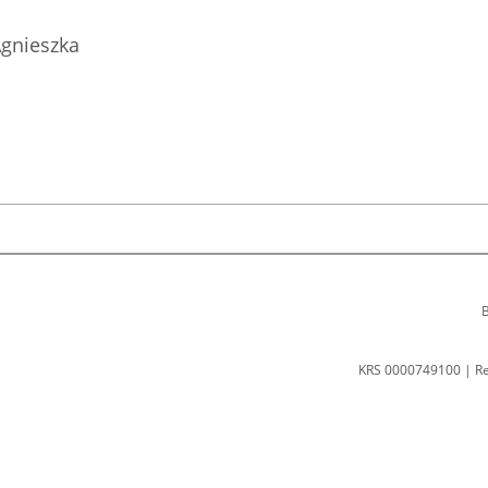
gnieszka
B
KRS 0000749100 | R