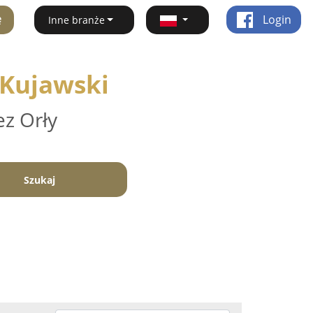
ę
Login
Inne branże
 Kujawski
ez Orły
Szukaj