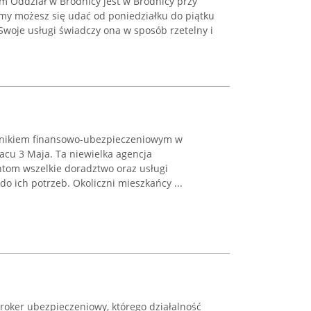
 Oddział w Brodnicy jest w Brodnicy przy
rmy możesz się udać od poniedziałku do piątku
Swoje usługi świadczy ona w sposób rzetelny i
dnikiem finansowo-ubezpieczeniowym w
acu 3 Maja. Ta niewielka agencja
tom wszelkie doradztwo oraz usługi
 ich potrzeb. Okoliczni mieszkańcy ...
oker ubezpieczeniowy, którego działalność