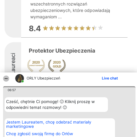
wszechstronnych rozwiązań
ubezpieczeniowych, które odpowiadają
wymaganiom ...
8.4
Protektor Ubezpieczenia
Laureaci
ORŁY Ubezpieczeń
Live chat
06:57
Cześć, chętnie Ci pomogę! 🙂 Kliknij proszę w
Organizator plebiscytu
Plebiscyt
Kontakt
Bright Side Solutions sp. z o.
odpowiedni temat rozmowy! 🙂
Laureaci
Kontakt
o. sp. k.
Lista
ul. Ruska 22
wszystkich
Wrocław 50-079
Laureatów
Jestem Laureatem, chcę odebrać materiały
KRS 0000749100 | Regon
Zasady
marketingowe
381313360 | NIP 8943132676
Regulamin
Chcę zgłosić swoją firmę do Orłów
+48 508 492 400
Polityka