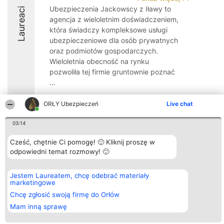
Ubezpieczenia Jackowscy z Iławy to
Laureaci
agencja z wieloletnim doświadczeniem,
która świadczy kompleksowe usługi
ubezpieczeniowe dla osób prywatnych
oraz podmiotów gospodarczych.
Wieloletnia obecność na rynku
pozwoliła tej firmie gruntownie poznać
...
8.7
ORŁY Ubezpieczeń
Live chat
03:14
Organizator plebiscytu
Plebiscyt
Kontakt
Cześć, chętnie Ci pomogę! 🙂 Kliknij proszę w
Bright Side Solutions sp. z o.
Laureaci
Kontakt
odpowiedni temat rozmowy! 🙂
o. sp. k.
Lista
ul. Ruska 22
wszystkich
Wrocław 50-079
Laureatów
KRS 0000749100 | Regon
Zasady
Jestem Laureatem, chcę odebrać materiały
381313360 | NIP 8943132676
Regulamin
marketingowe
+48 508 492 400
Polityka
Chcę zgłosić swoją firmę do Orłów
Prywatności
Mam inną sprawę