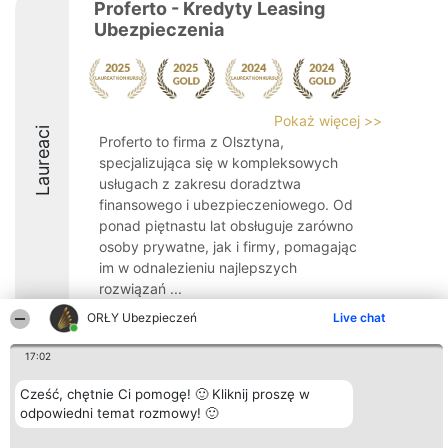
Proferto - Kredyty Leasing
Ubezpieczenia
Pokaż więcej >>
Laureaci
Proferto to firma z Olsztyna,
specjalizująca się w kompleksowych
usługach z zakresu doradztwa
finansowego i ubezpieczeniowego. Od
ponad piętnastu lat obsługuje zarówno
osoby prywatne, jak i firmy, pomagając
im w odnalezieniu najlepszych
rozwiązań ...
ORŁY Ubezpieczeń
Live chat
10
17:02
Cześć, chętnie Ci pomogę! 🙂 Kliknij proszę w
Organizator plebiscytu
Plebiscyt
Kontakt
Bright Side Solutions sp. z o.
odpowiedni temat rozmowy! 🙂
Laureaci
Kontakt
o. sp. k.
Lista
ul. Ruska 22
wszystkich