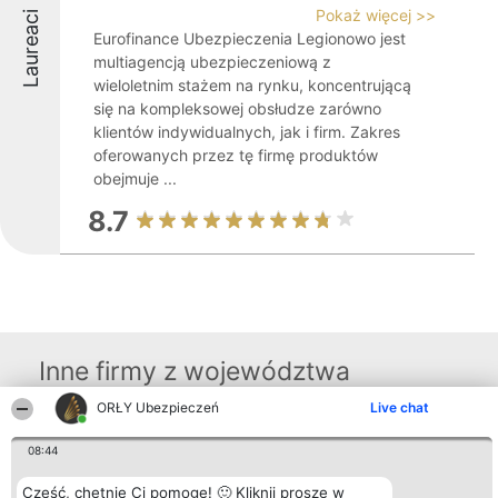
Pokaż więcej >>
Laureaci
Eurofinance Ubezpieczenia Legionowo jest
multiagencją ubezpieczeniową z
wieloletnim stażem na rynku, koncentrującą
się na kompleksowej obsłudze zarówno
klientów indywidualnych, jak i firm. Zakres
oferowanych przez tę firmę produktów
obejmuje ...
8.7
Inne firmy z województwa
ORŁY Ubezpieczeń
Live chat
Organizator plebiscytu
Plebiscyt
Kontakt
08:44
Bright Side Solutions sp. z o.
Laureaci
Kontakt
o. sp. k.
Lista
Cześć, chętnie Ci pomogę! 🙂 Kliknij proszę w
ul. Ruska 22
wszystkich