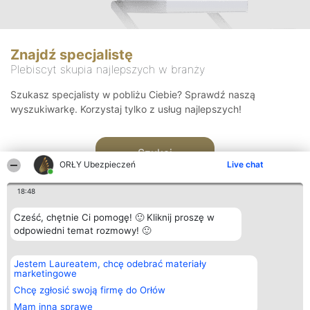
Znajdź specjalistę
Plebiscyt skupia najlepszych w branży
Szukasz specjalisty w pobliżu Ciebie? Sprawdź naszą
wyszukiwarkę. Korzystaj tylko z usług najlepszych!
Szukaj
ORŁY Ubezpieczeń
Live chat
18:48
Cześć, chętnie Ci pomogę! 🙂 Kliknij proszę w
odpowiedni temat rozmowy! 🙂
Organizator plebiscytu
Plebiscyt
Kontakt
Jestem Laureatem, chcę odebrać materiały
Bright Side Solutions sp. z o.
Laureaci
Kontakt
marketingowe
o. sp. k.
Lista
ul. Ruska 22
wszystkich
Chcę zgłosić swoją firmę do Orłów
Wrocław 50-079
Laureatów
Mam inną sprawę
KRS 0000749100 | Regon
Zasady