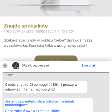
Znajdź specjalistę
Plebiscyt skupia najlepszych w branży
Szukasz specjalisty w pobliżu Ciebie? Sprawdź naszą
wyszukiwarkę. Korzystaj tylko z usług najlepszych!
Szukaj
ORŁY Ubezpieczeń
Live chat
13:42
Cześć, chętnie Ci pomogę! 🙂 Kliknij proszę w
odpowiedni temat rozmowy! 🙂
Organizator plebiscytu
Plebiscyt
Kontakt
Jestem Laureatem, chcę odebrać materiały
Bright Side Solutions sp. z o.
Laureaci
Kontakt
marketingowe
o. sp. k.
Lista
ul. Ruska 22
wszystkich
Chcę zgłosić swoją firmę do Orłów