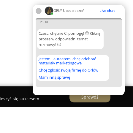
ORŁY Ubezpieczeń
Live chat
23:18
Cześć, chętnie Ci pomogę! 🙂 Kliknij
proszę w odpowiedni temat
rozmowy! 🙂
Jestem Laureatem, chcę odebrać
materiały marketingowe
Chcę zgłosić swoją firmę do Orłów
Mam inną sprawę
Sprawdź
ieszyć się sukcesem.