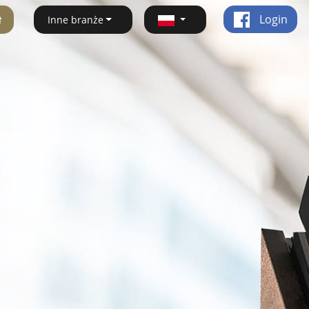
ę
Login
Inne branże