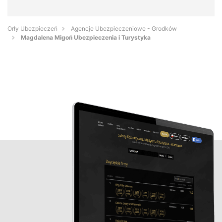
Orły Ubezpieczeń
Agencje Ubezpieczeniowe - Grodków
Magdalena Migoń Ubezpieczenia i Turystyka