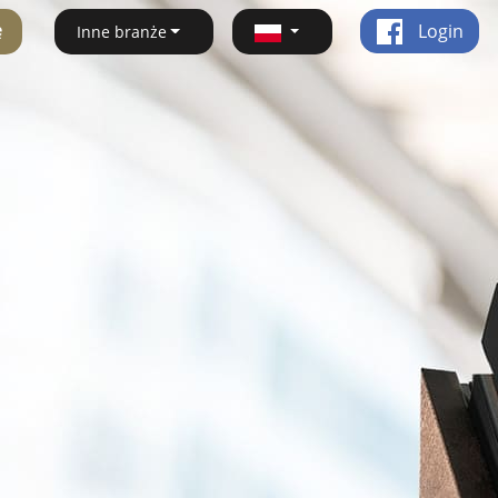
ę
Login
Inne branże