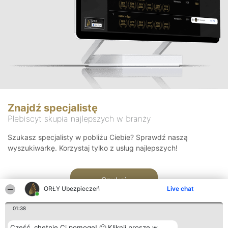
Znajdź specjalistę
Plebiscyt skupia najlepszych w branży
Szukasz specjalisty w pobliżu Ciebie? Sprawdź naszą
wyszukiwarkę. Korzystaj tylko z usług najlepszych!
Szukaj
ORŁY Ubezpieczeń
Live chat
01:38
Cześć, chętnie Ci pomogę! 🙂 Kliknij proszę w