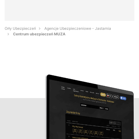
Orły Ubezpieczeń
Agencje Ubezpieczeniowe - Jastarnia
Centrum ubezpieczeń MUZA