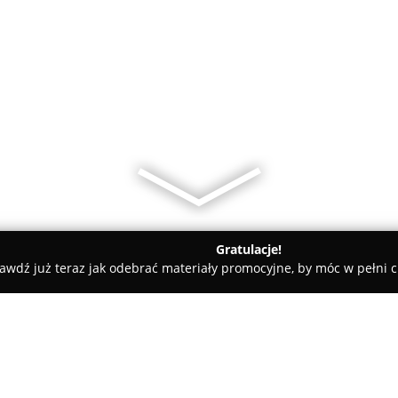
Gratulacje!
awdź już teraz jak odebrać materiały promocyjne, by móc w pełni c
ator
ZATOR Ubezpieczenia Punkt Opłat