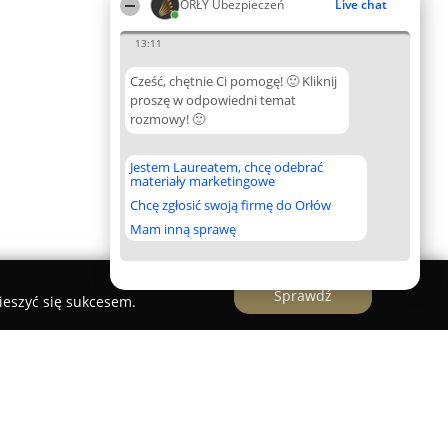
ORŁY Ubezpieczeń
Live chat
13:11
Cześć, chętnie Ci pomogę! 🙂 Kliknij
proszę w odpowiedni temat
rozmowy! 🙂
Jestem Laureatem, chcę odebrać
materiały marketingowe
Chcę zgłosić swoją firmę do Orłów
Mam inną sprawę
Sprawdź
ieszyć się sukcesem.