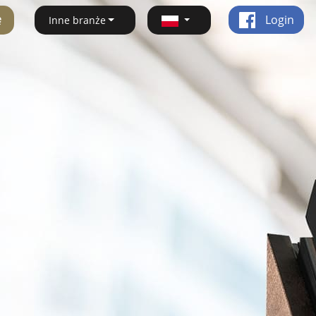
ę
Login
Inne branże