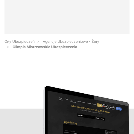
Orły Ubezpieczeń
Agencje Ubezpieczeniowe - Żory
Olimpia Mistrzowskie Ubezpieczenia