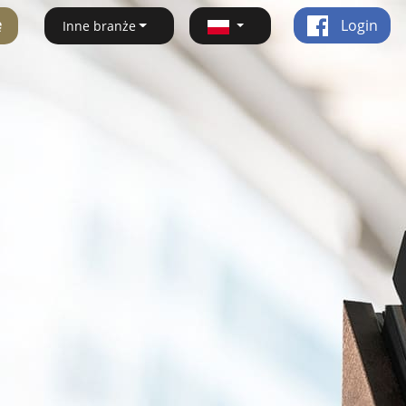
ę
Login
Inne branże