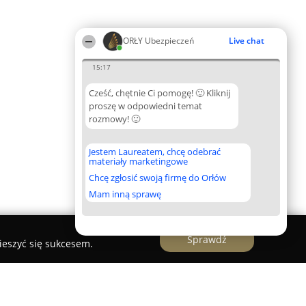
ORŁY Ubezpieczeń
Live chat
15:17
Cześć, chętnie Ci pomogę! 🙂 Kliknij
proszę w odpowiedni temat
rozmowy! 🙂
Jestem Laureatem, chcę odebrać
materiały marketingowe
Chcę zgłosić swoją firmę do Orłów
Mam inną sprawę
Sprawdź
ieszyć się sukcesem.
przedaży Premium Mobile