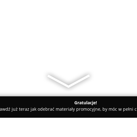
Gratulacje!
awdź już teraz jak odebrać materiały promocyjne, by móc w pełni c
Lubaczów
Polisa Plus - Ubezpieczenia, Autoryzowany Punkt S