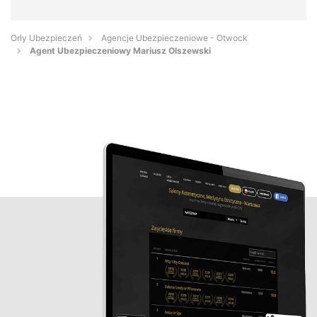
Orły Ubezpieczeń
Agencje Ubezpieczeniowe - Otwock
Agent Ubezpieczeniowy Mariusz Olszewski