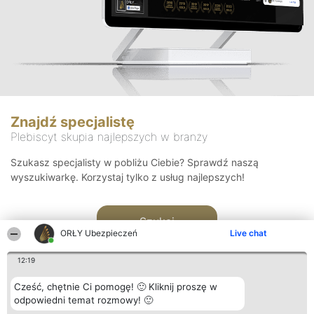
Znajdź specjalistę
Plebiscyt skupia najlepszych w branży
Szukasz specjalisty w pobliżu Ciebie? Sprawdź naszą
wyszukiwarkę. Korzystaj tylko z usług najlepszych!
Szukaj
ORŁY Ubezpieczeń
Live chat
12:19
Cześć, chętnie Ci pomogę! 🙂 Kliknij proszę w
odpowiedni temat rozmowy! 🙂