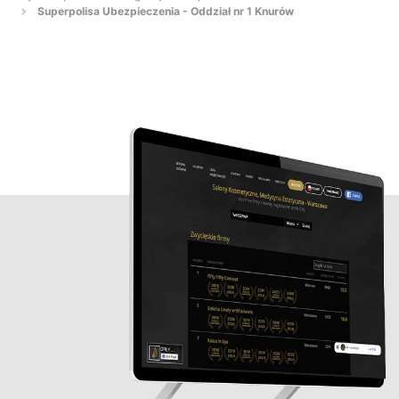
Superpolisa Ubezpieczenia - Oddział nr 1 Knurów