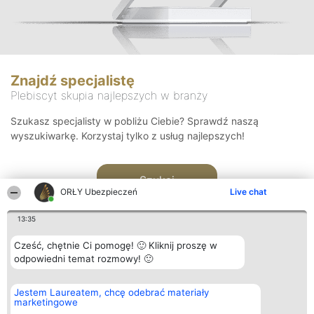
Znajdź specjalistę
Plebiscyt skupia najlepszych w branży
Szukasz specjalisty w pobliżu Ciebie? Sprawdź naszą
wyszukiwarkę. Korzystaj tylko z usług najlepszych!
Szukaj
ORŁY Ubezpieczeń
Live chat
13:35
Cześć, chętnie Ci pomogę! 🙂 Kliknij proszę w
odpowiedni temat rozmowy! 🙂
Organizator plebiscytu
Plebiscyt
Kontakt
Jestem Laureatem, chcę odebrać materiały
Bright Side Solutions sp. z o.
Laureaci
Kontakt
marketingowe
o. sp. k.
Lista