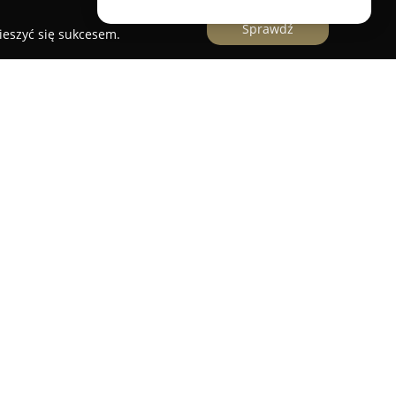
Sprawdź
ieszyć się sukcesem.
 Myślenic posiadająca wieloletnie doświadczenie
ująca zarówno klientów indywidualnych, jak i
rmy, związany z branżą od ponad dekady, zwraca
ne wymagania każdego klienta, opracowując
enie najwyższego poziomu ochrony.
nastoma towarzystwami ubezpieczeniowymi,
owanego zakresu usług, w tym polis
, AC, Assistance czy NNW, a także ubezpieczeń
w oraz mieszkań przed skutkami pożaru, zalania