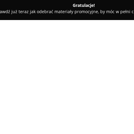
Gratulacje!
awdź już teraz jak odebrać materiały promocyjne, by móc w pełni c
yślenice
BG Ubezpieczenia - Myślenice
O firmie:
BG Ubezpieczenia
to agencja z
w sektorze ubezpieczeń, obsług
przedsiębiorstwa. Personel fi
szczególną uwagę na specyficz
Pokaż więcej >>
oferty mające na celu zapewni
Agencja współpracuje z kilku
umożliwiając dostęp do rozbud
komunikacyjnych, takich jak OC
majątkowych dotyczących domó