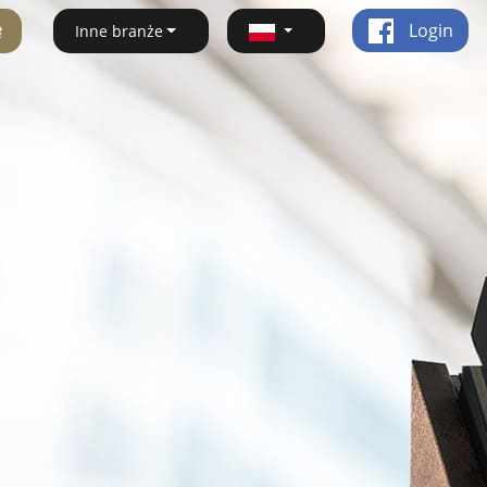
ę
Login
Inne branże