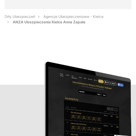
Orły Ubezpieczeń
Agencje Ubezpieczeniowe - Kielce
ANZA Ubezpieczenia Kielce Anna Zapała