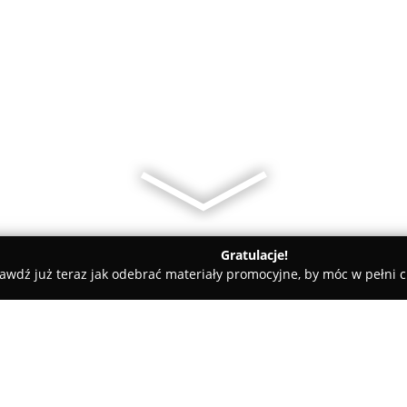
Gratulacje!
awdź już teraz jak odebrać materiały promocyjne, by móc w pełni c
ełchatów
Ubezpieczenia i Finanse