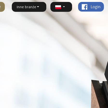
ę
Login
Inne branże