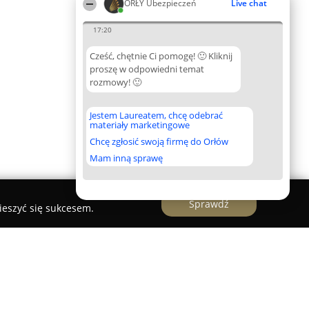
ORŁY Ubezpieczeń
Live chat
17:20
Cześć, chętnie Ci pomogę! 🙂 Kliknij
proszę w odpowiedni temat
rozmowy! 🙂
Jestem Laureatem, chcę odebrać
materiały marketingowe
Chcę zgłosić swoją firmę do Orłów
Mam inną sprawę
Sprawdź
ieszyć się sukcesem.