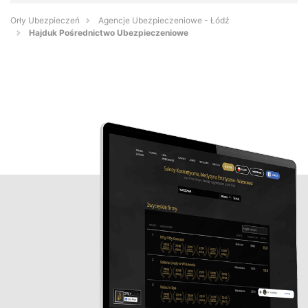
Orły Ubezpieczeń
Agencje Ubezpieczeniowe - Łódź
Hajduk Pośrednictwo Ubezpieczeniowe