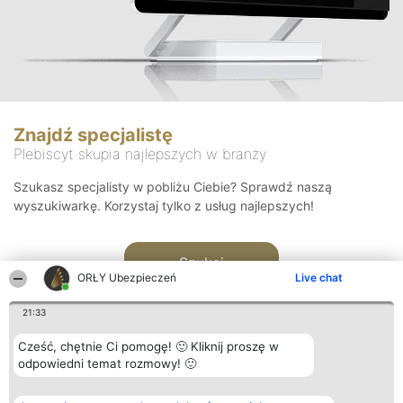
Znajdź specjalistę
Plebiscyt skupia najlepszych w branży
Szukasz specjalisty w pobliżu Ciebie? Sprawdź naszą
wyszukiwarkę. Korzystaj tylko z usług najlepszych!
Szukaj
ORŁY Ubezpieczeń
Live chat
21:33
Cześć, chętnie Ci pomogę! 🙂 Kliknij proszę w
odpowiedni temat rozmowy! 🙂
Organizator plebiscytu
Plebiscyt
Kontakt