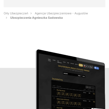
Orły Ubezpieczeń
Agencje Ubezpieczeniowe - Augustów
Ubezpieczenia Agnieszka Sadowska