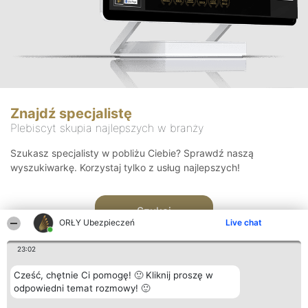
Znajdź specjalistę
Plebiscyt skupia najlepszych w branży
Szukasz specjalisty w pobliżu Ciebie? Sprawdź naszą
wyszukiwarkę. Korzystaj tylko z usług najlepszych!
Szukaj
ORŁY Ubezpieczeń
Live chat
23:02
Cześć, chętnie Ci pomogę! 🙂 Kliknij proszę w
odpowiedni temat rozmowy! 🙂