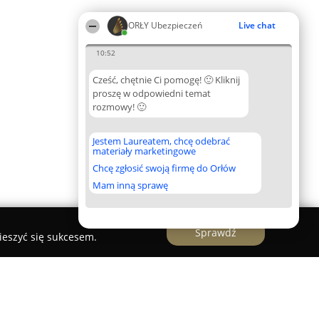
ORŁY Ubezpieczeń
Live chat
10:52
Cześć, chętnie Ci pomogę! 🙂 Kliknij
proszę w odpowiedni temat
rozmowy! 🙂
Jestem Laureatem, chcę odebrać
materiały marketingowe
Chcę zgłosić swoją firmę do Orłów
Mam inną sprawę
Sprawdź
ieszyć się sukcesem.