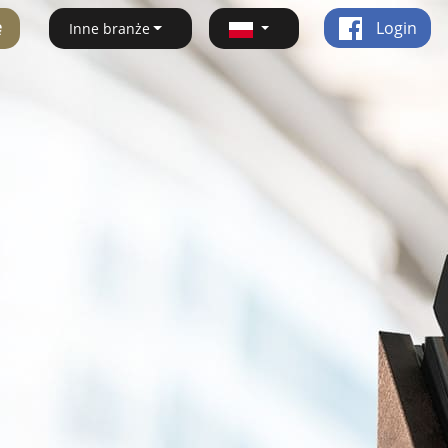
ę
Login
Inne branże