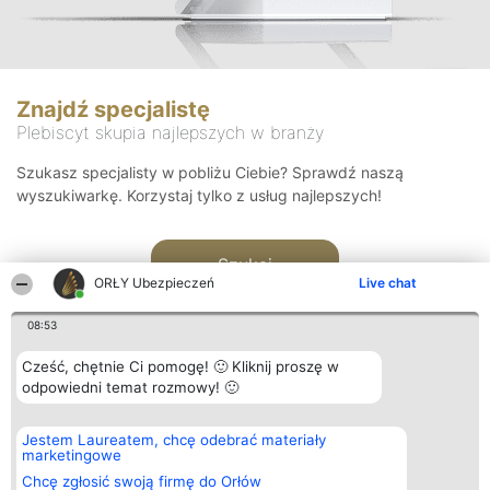
Znajdź specjalistę
Plebiscyt skupia najlepszych w branży
Szukasz specjalisty w pobliżu Ciebie? Sprawdź naszą
wyszukiwarkę. Korzystaj tylko z usług najlepszych!
Szukaj
ORŁY Ubezpieczeń
Live chat
08:53
Cześć, chętnie Ci pomogę! 🙂 Kliknij proszę w
odpowiedni temat rozmowy! 🙂
Organizator plebiscytu
Plebiscyt
Kontakt
Jestem Laureatem, chcę odebrać materiały
Bright Side Solutions sp. z o.
Laureaci
Kontakt
marketingowe
o. sp. k.
Lista
ul. Ruska 22
wszystkich
Chcę zgłosić swoją firmę do Orłów