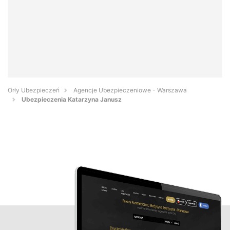
Orły Ubezpieczeń
Agencje Ubezpieczeniowe - Warszawa
Ubezpieczenia Katarzyna Janusz