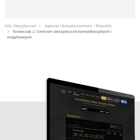
Orły Ubezpieczeń
Agencje Ubezpieczeniowe - Białystok
Krawczuk J. Centrum ubezpieczeń komunikacyjnych i
majątkowych