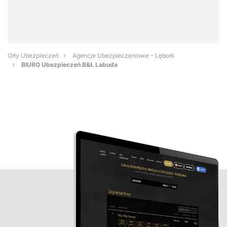
Orły Ubezpieczeń
Agencje Ubezpieczeniowe - Lębork
BIURO Ubezpieczeń B&Ł Labuda