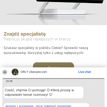
Znajdź specjalistę
Plebiscyt skupia najlepszych w branży
Szukasz specjalisty w pobliżu Ciebie? Sprawdź naszą
wyszukiwarkę. Korzystaj tylko z usług najlepszych!
Szukaj
ORŁY Ubezpieczeń
Live chat
20:49
Cześć, chętnie Ci pomogę! 🙂 Kliknij proszę w
odpowiedni temat rozmowy! 🙂
Organizator plebiscytu
Plebiscyt
Kontakt
Jestem Laureatem, chcę odebrać materiały
Bright Side Solutions sp. z o.
Laureaci
Kontakt