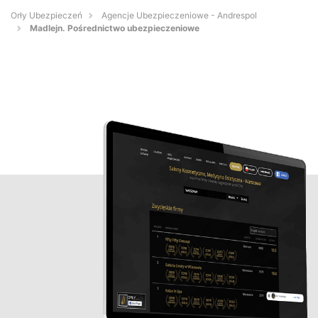
Orły Ubezpieczeń
Agencje Ubezpieczeniowe - Andrespol
Madlejn. Pośrednictwo ubezpieczeniowe