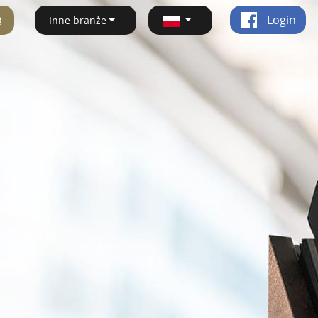
ę
Login
Inne branże