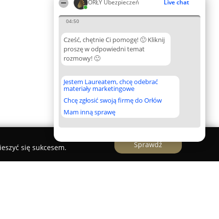
ORŁY Ubezpieczeń
Live chat
04:50
Cześć, chętnie Ci pomogę! 🙂 Kliknij
proszę w odpowiedni temat
rozmowy! 🙂
Jestem Laureatem, chcę odebrać
materiały marketingowe
Chcę zgłosić swoją firmę do Orłów
Mam inną sprawę
Sprawdź
ieszyć się sukcesem.