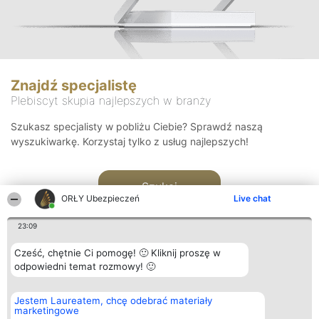
Znajdź specjalistę
Plebiscyt skupia najlepszych w branży
Szukasz specjalisty w pobliżu Ciebie? Sprawdź naszą
wyszukiwarkę. Korzystaj tylko z usług najlepszych!
Szukaj
ORŁY Ubezpieczeń
Live chat
23:09
Cześć, chętnie Ci pomogę! 🙂 Kliknij proszę w
odpowiedni temat rozmowy! 🙂
Organizator plebiscytu
Plebiscyt
Kontakt
Jestem Laureatem, chcę odebrać materiały
Bright Side Solutions sp. z o.
Laureaci
Kontakt
marketingowe
o. sp. k.
Lista