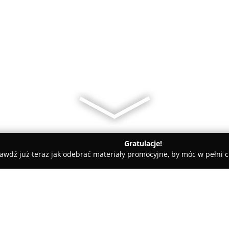
Gratulacje!
awdź już teraz jak odebrać materiały promocyjne, by móc w pełni c
zerwionka-Leszczyny
MC Ubezpieczenia Czerwionka - Leszczyn