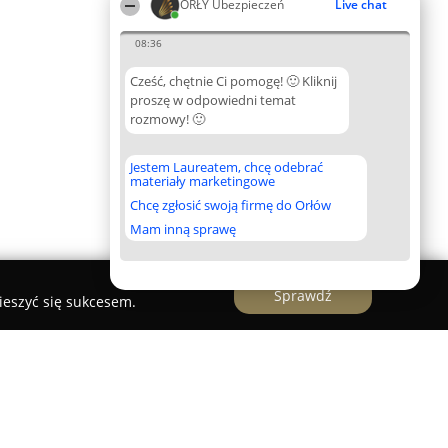
ORŁY Ubezpieczeń
Live chat
08:36
Cześć, chętnie Ci pomogę! 🙂 Kliknij
proszę w odpowiedni temat
rozmowy! 🙂
Jestem Laureatem, chcę odebrać
materiały marketingowe
Chcę zgłosić swoją firmę do Orłów
Mam inną sprawę
Sprawdź
ieszyć się sukcesem.
y