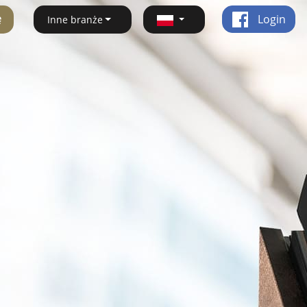
ę
Login
Inne branże