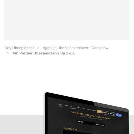
Orły Ubezpieczeń
Agencje Ubezpieczeniowe - Odolanów
MD Partner Ubezpieczenia Sp z o.o.