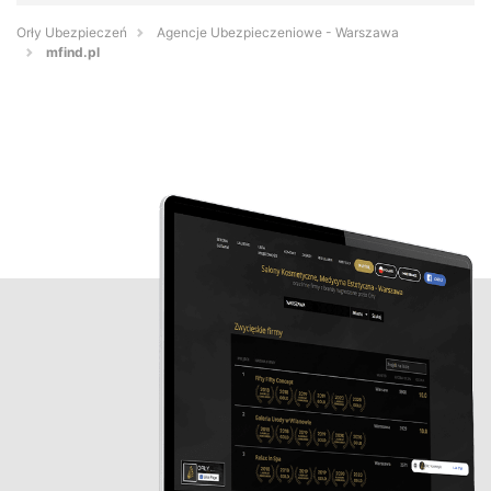
Orły Ubezpieczeń
Agencje Ubezpieczeniowe - Warszawa
mfind.pl