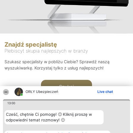
Znajdź specjalistę
Plebiscyt skupia najlepszych w branży
Szukasz specjalisty w pobliżu Ciebie? Sprawdź naszą
wyszukiwarkę. Korzystaj tylko z usług najlepszych!
Szukaj
ORŁY Ubezpieczeń
Live chat
13:00
Cześć, chętnie Ci pomogę! 🙂 Kliknij proszę w
odpowiedni temat rozmowy! 🙂
Organizator plebiscytu
Plebiscyt
Kontakt