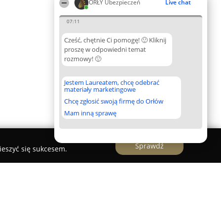
ORŁY Ubezpieczeń
Live chat
07:11
Cześć, chętnie Ci pomogę! 🙂 Kliknij
proszę w odpowiedni temat
rozmowy! 🙂
Jestem Laureatem, chcę odebrać
materiały marketingowe
Chcę zgłosić swoją firmę do Orłów
Mam inną sprawę
Sprawdź
ieszyć się sukcesem.