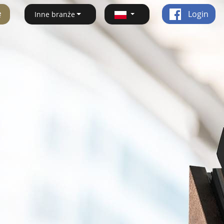
ę
Login
Inne branże