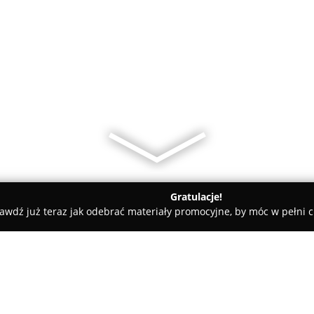
Gratulacje!
awdź już teraz jak odebrać materiały promocyjne, by móc w pełni c
ybnik
Capital Agencja Ubezpieczeniowa Lucyna Misala