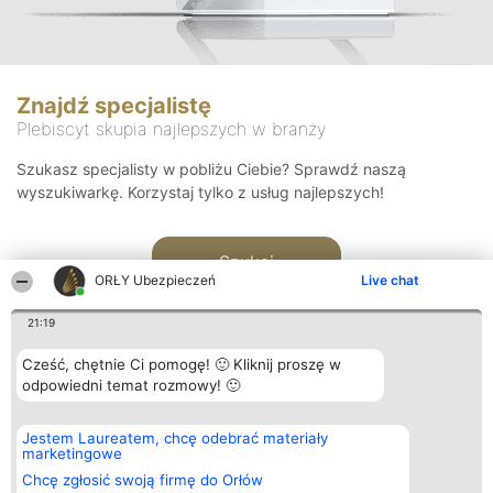
Znajdź specjalistę
Plebiscyt skupia najlepszych w branży
Szukasz specjalisty w pobliżu Ciebie? Sprawdź naszą
wyszukiwarkę. Korzystaj tylko z usług najlepszych!
Szukaj
ORŁY Ubezpieczeń
Live chat
21:19
Cześć, chętnie Ci pomogę! 🙂 Kliknij proszę w
odpowiedni temat rozmowy! 🙂
Organizator plebiscytu
Plebiscyt
Kontakt
Jestem Laureatem, chcę odebrać materiały
Bright Side Solutions sp. z o.
Laureaci
Kontakt
marketingowe
o. sp. k.
Lista
ul. Ruska 22
wszystkich
Chcę zgłosić swoją firmę do Orłów
Wrocław 50-079
Laureatów