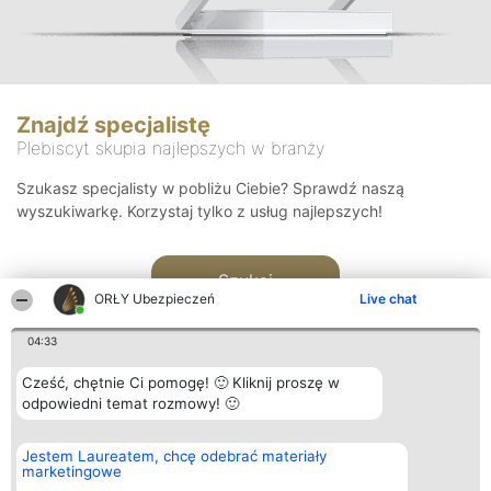
Znajdź specjalistę
Plebiscyt skupia najlepszych w branży
Szukasz specjalisty w pobliżu Ciebie? Sprawdź naszą
wyszukiwarkę. Korzystaj tylko z usług najlepszych!
Szukaj
ORŁY Ubezpieczeń
Live chat
04:33
Cześć, chętnie Ci pomogę! 🙂 Kliknij proszę w
odpowiedni temat rozmowy! 🙂
Organizator plebiscytu
Plebiscyt
Kontakt
Jestem Laureatem, chcę odebrać materiały
Bright Side Solutions sp. z o.
Laureaci
Kontakt
marketingowe
o. sp. k.
Lista
ul. Ruska 22
wszystkich