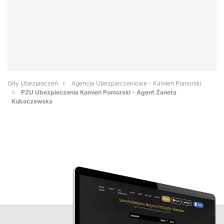
Orły Ubezpieczeń
Agencje Ubezpieczeniowe - Kamień Pomorski
PZU Ubezpieczenia Kamień Pomorski - Agent Żaneta
Kubaczewska