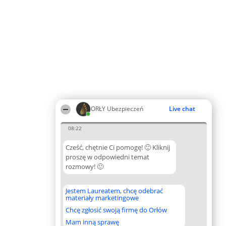
ORŁY Ubezpieczeń
Live chat
08:22
Cześć, chętnie Ci pomogę! 🙂 Kliknij
proszę w odpowiedni temat
rozmowy! 🙂
Jestem Laureatem, chcę odebrać
materiały marketingowe
Chcę zgłosić swoją firmę do Orłów
Mam inną sprawę