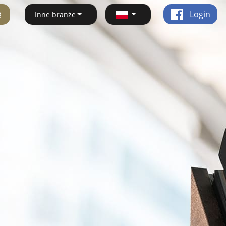
ę
Login
Inne branże