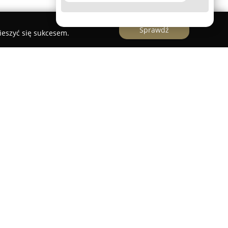
Sprawdź
ieszyć się sukcesem.
Racewicz
to ceniona firma działająca w sektorze
toku, z siedzibą przy ulicy Mieszka I 14 lok. 30.
udowane usługi zarówno dla osób prywatnych, jak
onne doradztwo w zakresie różnych form ochrony
muje ubezpieczenia komunikacyjne, takie jak OC,
bezpieczenia majątkowe, skierowane na ochronę
mienia.
w polisach na życie, które pozwalają na