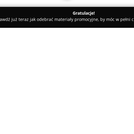
Gratulacje!
awdź już teraz jak odebrać materiały promocyjne, by móc w pełni c
ałystok
Ubezpieczenia Ekspert Rafał Racewicz
cz
O firmie:
Ubezpieczenia Ekspert Rafał 
ubezpieczeń na terenie Białegos
Przedsiębiorstwo oferuje rozb
i firm, zapewniając wszechstr
Pokaż więcej >>
ubezpieczeniowej. Oferta obej
AC oraz Assistance, a także u
domów, mieszkań oraz innego 
Firma specjalizuje się również 