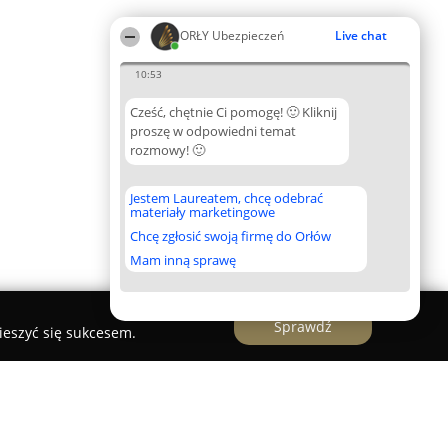
ORŁY Ubezpieczeń
Live chat
10:53
Cześć, chętnie Ci pomogę! 🙂 Kliknij
proszę w odpowiedni temat
rozmowy! 🙂
Jestem Laureatem, chcę odebrać
materiały marketingowe
Chcę zgłosić swoją firmę do Orłów
Mam inną sprawę
Sprawdź
ieszyć się sukcesem.