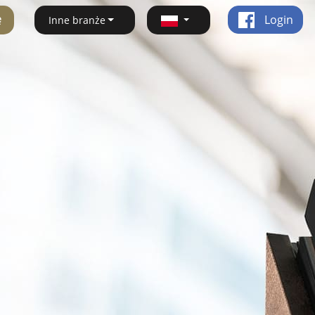
ę
Login
Inne branże