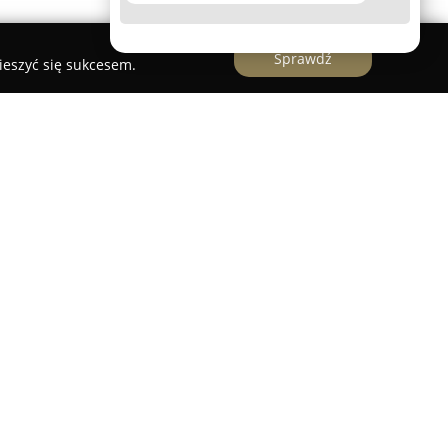
Sprawdź
ieszyć się sukcesem.
arszawa
to multiagencja ubezpieczeniowa
dziewiczówny 1 w Warszawie. Stanowi istotne
netowej oraz platformy umożliwiającej zakup
niowych. Firma udostępnia klientom oferty
h towarzystw ubezpieczeniowych działających na
ERGO Hestia, Generali, Warta, Allianz, Proama,
 wybór pozwala porównywać i dopasowywać polisy
sistance), turystyczne, zdrowotne, na życie,
dnie z osobistymi preferencjami.