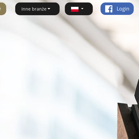
ę
Login
Inne branże