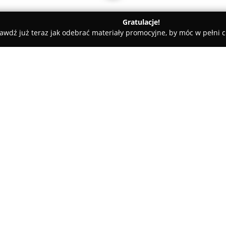
Gratulacje!
awdź już teraz jak odebrać materiały promocyjne, by móc w pełni c
Warszawa
Superpolisa Ubezpieczenia Warszawa
wa
O firmie:
Superpolisa Ubezpieczenia W
działająca przy ulicy Marii Ro
połączenie porównywarki inter
różnorodnych polis ubezpiecze
Pokaż więcej >>
ponad 30, a nawet 40 czołowyc
rynku polskim, takich jak PZU, 
Link4 oraz Uniqa. Tak szeroki
komunikacyjne (OC, AC, NNW, As
majątkowe i cybernetyczne, zgo