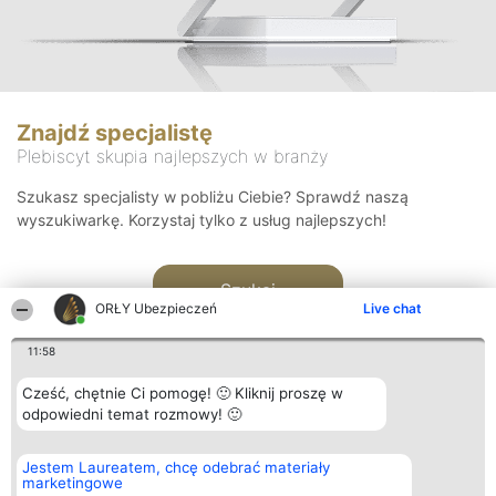
Znajdź specjalistę
Plebiscyt skupia najlepszych w branży
Szukasz specjalisty w pobliżu Ciebie? Sprawdź naszą
wyszukiwarkę. Korzystaj tylko z usług najlepszych!
Szukaj
ORŁY Ubezpieczeń
Live chat
11:58
Cześć, chętnie Ci pomogę! 🙂 Kliknij proszę w
odpowiedni temat rozmowy! 🙂
Organizator plebiscytu
Plebiscyt
Kontakt
Jestem Laureatem, chcę odebrać materiały
Bright Side Solutions sp. z o.
Laureaci
Kontakt
marketingowe
o. sp. k.
Lista