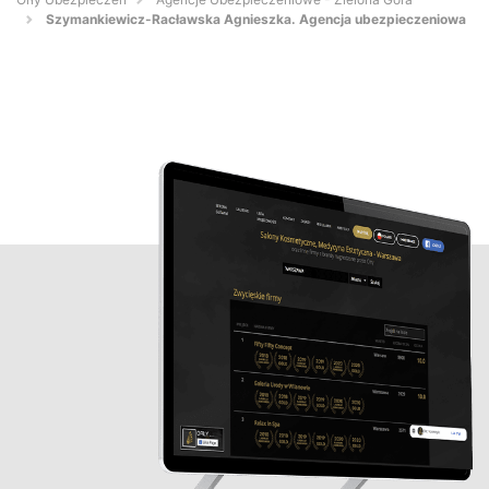
Szymankiewicz-Racławska Agnieszka. Agencja ubezpieczeniowa