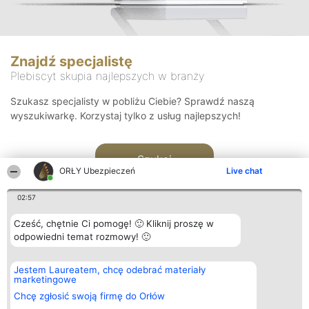
Znajdź specjalistę
Plebiscyt skupia najlepszych w branży
Szukasz specjalisty w pobliżu Ciebie? Sprawdź naszą
wyszukiwarkę. Korzystaj tylko z usług najlepszych!
Szukaj
ORŁY Ubezpieczeń
Live chat
02:57
Cześć, chętnie Ci pomogę! 🙂 Kliknij proszę w
odpowiedni temat rozmowy! 🙂
Organizator plebiscytu
Plebiscyt
Kontakt
Jestem Laureatem, chcę odebrać materiały
Bright Side Solutions sp. z o.
Laureaci
Kontakt
marketingowe
o. sp. k.
Lista
ul. Ruska 22
wszystkich
Chcę zgłosić swoją firmę do Orłów
Wrocław 50-079
Laureatów